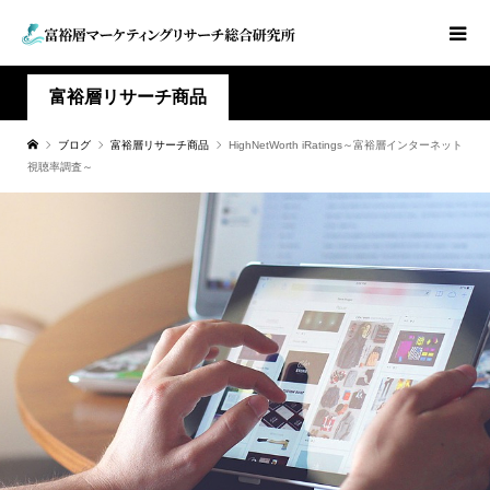
富裕層リサーチ商品
ブログ
富裕層リサーチ商品
HighNetWorth iRatings～富裕層インターネット
視聴率調査～